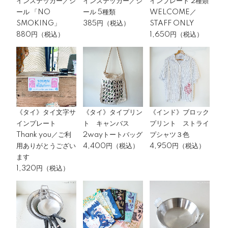
インステッカー／シ
インステッカー／シ
インプレート 2種類
ール 「NO
ール 5種類
WELCOME／
SMOKING」
385円（税込）
STAFF ONLY
880円（税込）
1,650円（税込）
《タイ》タイ文字サ
《タイ》タイプリン
《インド》ブロック
インプレート
ト キャンバス
プリント ストライ
Thank you／ご利
2wayトートバッグ
プシャツ３色
用ありがとうござい
4,400円（税込）
4,950円（税込）
ます
1,320円（税込）