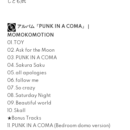
しとも)氏
アルバム「PUNK IN A COMA」｜
MOMOKOMOTION
01.TOY
02.Ask for the Moon
03.PUNK IN A COMA
04.Sakura Saku
05.all apologies
06.follow me
07.So crazy
08.Saturday Night
09.Beautiful world
10.Skall
★Bonus Tracks
11.PUNK IN A COMA (Bedroom domo version)