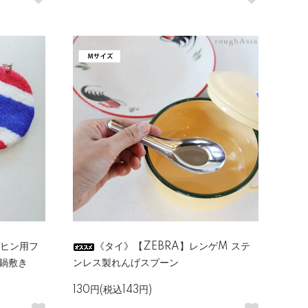
クヒン用フ
《タイ》【ZEBRA】レンゲM ステ
,鍋敷き
ンレス製れんげスプーン
130円(税込143円)