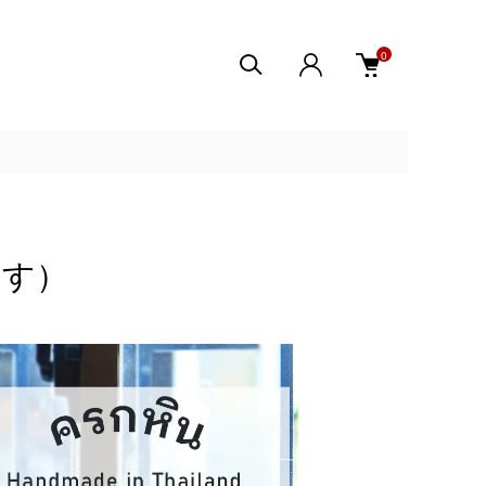
0
うす）