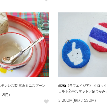
ステンレス製 三角ミニスプーン
《ラフエイジア》 クロッ
ェルト2wayマット／鍋つかみ
121円)
3,200円(税込3,520円)