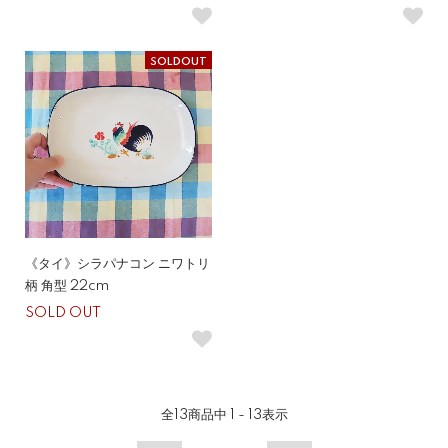
SOLDOUT
《タイ》シラパナコン ニワトリ
柄 角型 22cm
SOLD OUT
全
13
商品中
1 - 13
表示