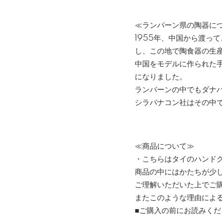
≪ランパーン県の陶器に
1955年、中国から渡っ
し、この地で陶食器の生
中国をモデルに作られた
になりました。
ランパーンの中でもダナ
シラパナコン社はその中
≪商品について≫
・こちらはタイのハンド
商品の中にはかたちが少
ご理解いただいた上でご
またこのような理由によ
■ご購入の前にお読みくだ