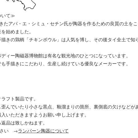
ついて≫
てきたアパ・エ・シミュ・セチン氏が陶器を作るための良質の土を
産を始めました。
手描きの鶏柄「チキンボウル」は人気を博し、その後タイ全土で知
バディー陶磁器博物館は有名な観光地のひとつになっています。
でも手描きにこだわり、生産し続けている優良なメーカーです。
クラフト製品です。
し歪んでいたり小さな黒点、釉溜まりの箇所、裏側底の欠けなどが
購入いただきますようお願い申し上げます。
る返品は致しかねます。
さい →
ランパーン陶器について