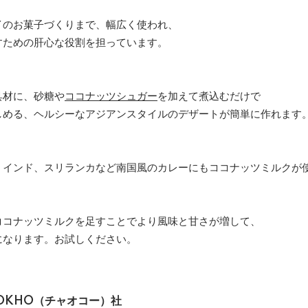
イのお菓子づくりまで、幅広く使われ、
すための肝心な役割を担っています。
具材に、砂糖や
ココナッツシュガー
を加えて煮込むだけで
しめる、ヘルシーなアジアンスタイルのデザートが簡単に作れます
、インド、スリランカなど南国風のカレーにもココナッツミルクが
ココナッツミルクを足すことでより風味と甘さが増して、
になります。お試しください。
OKHO（チャオコー）社