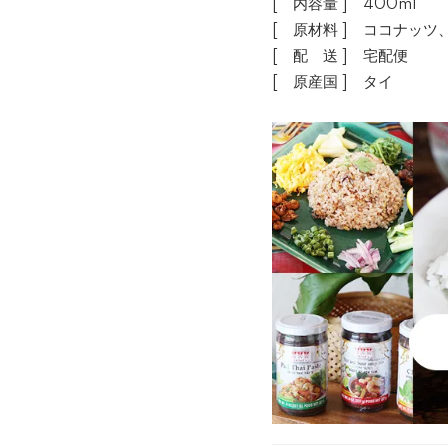
[ 内容量 ] 400ml
[ 原材料 ] ココナッ
[ 配 送 ] 宅配便
[ 原産国 ] タイ