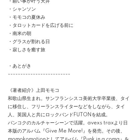
・願い事が叶う天井
・シャンソン
・モモコの夏休み
・タロットカードを広げる前に
・南米の朝
・グラスが割れる日
・寂しさを癒す旅
・あとがき
-------------------------
《著者紹介》上田モモコ
和歌山県生まれ。サンフランシスコ美術大学卒業後、タイ
に移住し、フリーランスライターなどをしながら、タイ
人、英国人と共にロックバンドFUTONを結成。
バンコクのカルチャーシーンで活躍。avexs traxより日
本版のアルバム『Give Me More!』を発売。その後、
momokomotionとしてアルバム『Punk in a coma』を