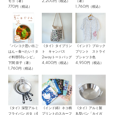
モコ（著）
2,200円（税込）
（著）
770円（税込）
1,760円（税込）
「バンコク思い出ご
《タイ》タイプリン
《インド》ブロック
はん～食べたい！タ
ト キャンバス
プリント ストライ
イ料理88レシピ」
2wayトートバッグ
プシャツ３色
下関 崇子（著）
4,400円（税込）
4,950円（税込）
1,760円（税込）
《タイ》深型アルミ
《インド綿》ネコ柄
《タイ》アルミ製
フライパン ガタ（4
プリントのスカーフ
丸型パン「カイガ