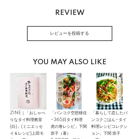
REVIEW
レビューを投稿する
YOU MAY ALSO LIKE
ZINE｜「おしゃべ
「バンコク空想移住
「暮らして恋したバ
りなタイ料理教室
~365日タイ料理
ンコクごはん~タイ
(白)」(ミニエッセ
虎の巻レシピ」下関
料理レシピコレクシ
イ＆レシピ)上田モ
崇子（著）
ョン」下関 崇子