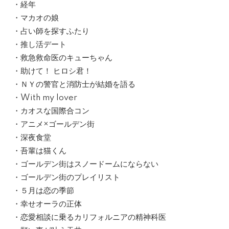
・経年
・マカオの娘
・占い師を探すふたり
・推し活デート
・救急救命医のキューちゃん
・助けて！ ヒロシ君！
・ＮＹの警官と消防士が結婚を語る
・With my lover
・カオスな国際合コン
・アニメ×ゴールデン街
・深夜食堂
・吾輩は猫くん
・ゴールデン街はスノードームにならない
・ゴールデン街のプレイリスト
・５月は恋の季節
・幸せオーラの正体
・恋愛相談に乗るカリフォルニアの精神科医