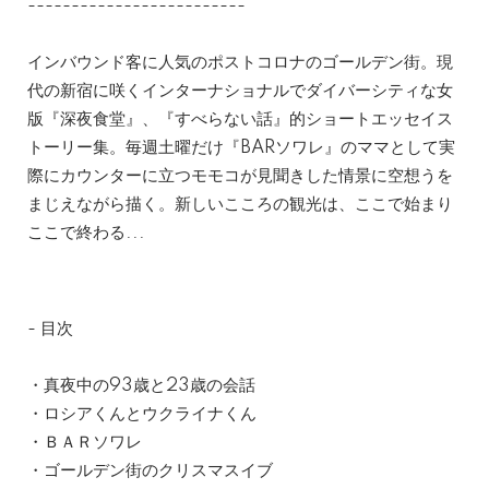
-------------------------
インバウンド客に人気のポストコロナのゴールデン街。現
代の新宿に咲くインターナショナルでダイバーシティな女
版『深夜食堂』、『すべらない話』的ショートエッセイス
トーリー集。毎週土曜だけ『BARソワレ』のママとして実
際にカウンターに立つモモコが見聞きした情景に空想うを
まじえながら描く。新しいこころの観光は、ここで始まり
ここで終わる...
- 目次
・真夜中の93歳と23歳の会話
・ロシアくんとウクライナくん
・ＢＡＲソワレ
・ゴールデン街のクリスマスイブ