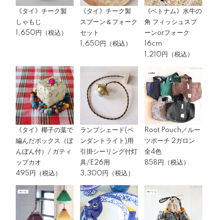
《タイ》チーク製
《タイ》チーク製
《ベトナム》水牛の
しゃもじ
スプーン＆フォーク
角 フィッシュスプ
1,650円（税込）
セット
ーンorフォーク
1,650円（税込）
16cm
1,210円（税込）
《タイ》椰子の葉で
ランプシェード(ペ
Root Pouch／ルー
編んだボックス（ぼ
ンダントライト)用
ツポーチ 2ガロン
んぼん付）/ ガティ
引掛シーリング付灯
全4色
ップカオ
具/E26用
858円（税込）
495円（税込）
3,300円（税込）