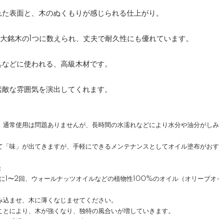
れた表面と、木のぬくもりが感じられる仕上がり。
大銘木の1つに数えられ、丈夫で耐久性にも優れています。
具などに使われる、高級木材です。
素敵な雰囲気を演出してくれます。
。通常使用は問題ありませんが、長時間の水濡れなどにより水分や油分がしみ
て「味」が出てきますが、手軽にできるメンテナンスとしてオイル塗布がおす
法
に1〜2回、ウォールナッツオイルなどの植物性100%のオイル（オリーブオ
み込ませ、木に薄くなじませてください。
ことにより、木が強くなり、独特の風合いが増していきます。