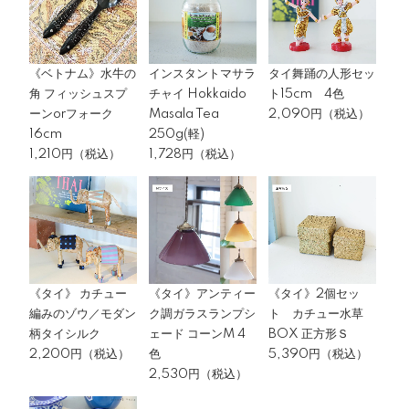
《ベトナム》水牛の
インスタントマサラ
タイ舞踊の人形セッ
角 フィッシュスプ
チャイ Hokkaido
ト15cm 4色
ーンorフォーク
Masala Tea
2,090円（税込）
16cm
250g(軽)
1,210円（税込）
1,728円（税込）
《タイ》 カチュー
《タイ》アンティー
《タイ》2個セッ
編みのゾウ／モダン
ク調ガラスランプシ
ト カチュー水草
柄タイシルク
ェード コーンM 4
BOX 正方形Ｓ
2,200円（税込）
色
5,390円（税込）
2,530円（税込）