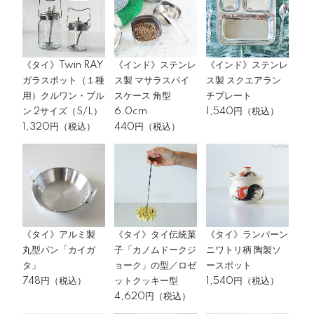
《タイ》Twin RAY
《インド》ステンレ
《インド》ステンレ
ガラスポット（１種
ス製 マサラスパイ
ス製 スクエアラン
用）クルワン・プル
スケース 角型
チプレート
ン 2サイズ（S/L）
6.0cm
1,540円（税込）
1,320円（税込）
440円（税込）
《タイ》アルミ製
《タイ》タイ伝統菓
《タイ》ランパーン
丸型パン「カイガ
子「カノムドークジ
ニワトリ柄 陶製ソ
タ」
ョーク」の型／ロゼ
ースポット
748円（税込）
ットクッキー型
1,540円（税込）
4,620円（税込）