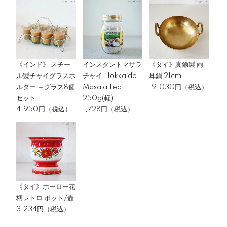
《インド》 スチー
インスタントマサラ
《タイ》真鍮製 両
ル製チャイグラスホ
チャイ Hokkaido
耳鍋 21cm
ルダー ＋グラス8個
Masala Tea
19,030円（税込）
セット
250g(軽)
4,950円（税込）
1,728円（税込）
《タイ》ホーロー花
柄レトロ ポット/壺
3,234円（税込）