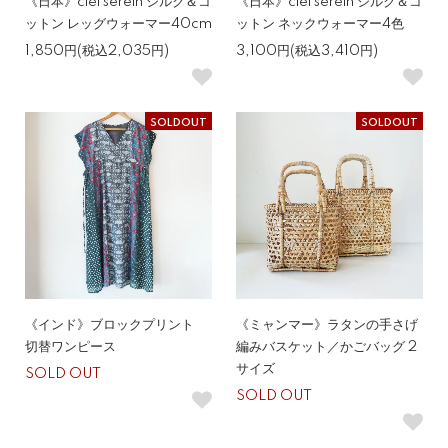
《日本》ciel serein シルク＆コ
《日本》ciel serein シルク＆コ
ットン レッグウォーマー40cm
ットン ネックウォーマー4色
1,850円(税込2,035円)
3,100円(税込3,410円)
SOLDOUT
SOLDOUT
《インド》ブロックプリント
《ミャンマー》ラタンの手さげ
切替ワンピース
編みバスケット／かごバッグ 2
サイズ
SOLD OUT
SOLD OUT