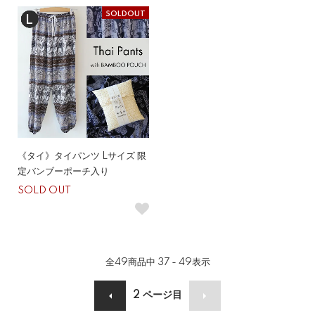
SOLDOUT
《タイ》タイパンツ Lサイズ 限
定バンブーポーチ入り
SOLD OUT
全
49
商品中
37 - 49
表示
2
ページ目