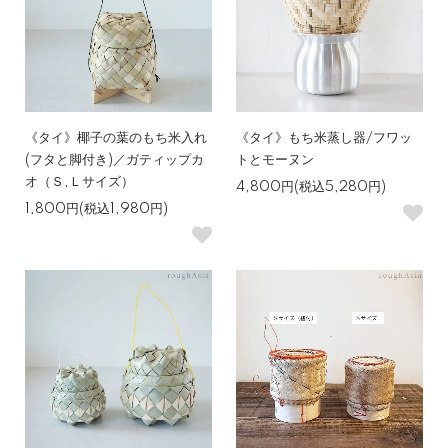
《タイ》椰子の葉のもち米入れ
《タイ》もち米蒸し器/フワッ
(フタと脚付き)／ガティップカ
トとモーヌン
オ（Ｓ,Ｌサイズ）
4,800円(税込5,280円)
1,800円(税込1,980円)