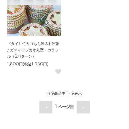
《タイ》竹カゴもち米入れ容器
/ ガティップカオ丸型 - カラフ
ル（2パターン）
1,800円(税込1,980円)
全
9
商品中
1 - 9
表示
1
ページ目